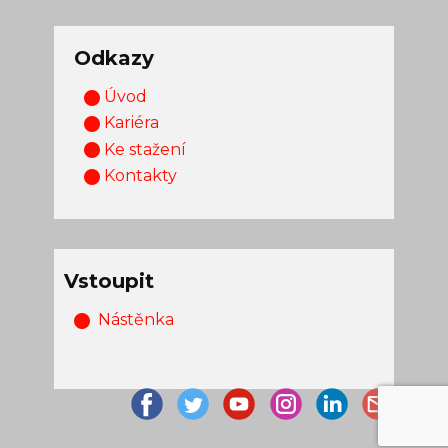
Odkazy
Úvod
Kariéra
Ke stažení
Kontakty
Vstoupit
Nástěnka