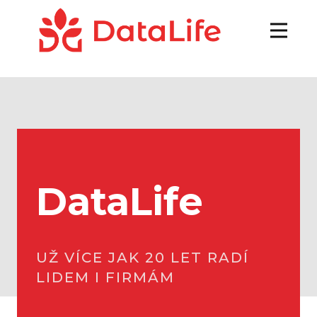
DataLife
UŽ VÍCE JAK 20 LET RADÍ
LIDEM I FIRMÁM