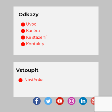
Odkazy
Úvod
Kariéra
Ke stažení
Kontakty
Vstoupit
Nástěnka