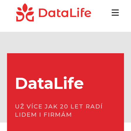
DataLife
UŽ VÍCE JAK 20 LET RADÍ
LIDEM I FIRMÁM