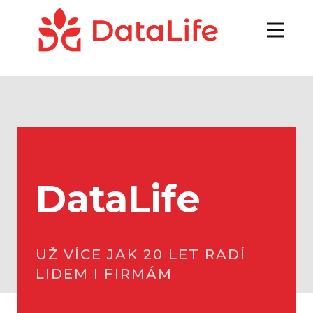
DataLife
UŽ VÍCE JAK 20 LET RADÍ
LIDEM I FIRMÁM