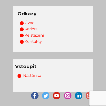
Odkazy
Úvod
Kariéra
Ke stažení
Kontakty
Vstoupit
Nástěnka