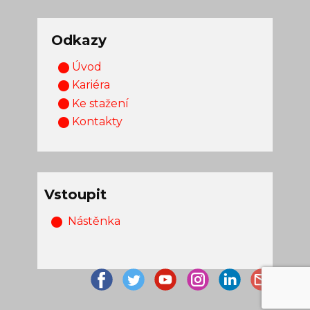
Odkazy
Úvod
Kariéra
Ke stažení
Kontakty
Vstoupit
Nástěnka