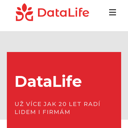
DataLife
UŽ VÍCE JAK 20 LET RADÍ
LIDEM I FIRMÁM